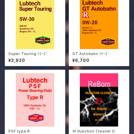
Super Touring ｼﾘｰｽﾞ
GT Autobahn ｼﾘｰｽﾞ
¥3,920
¥6,700
PSF type R
Ｍ Injection Cleaner D