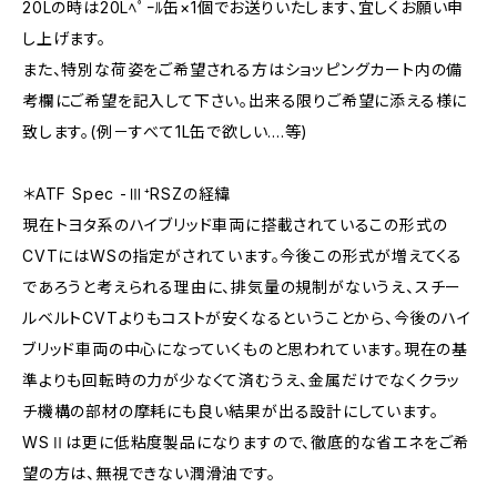
20Lの時は20Lﾍﾟｰﾙ缶×1個でお送りいたします、宜しくお願い申
し上げます。
また、特別な荷姿をご希望される方はショッピングカート内の備
考欄にご希望を記入して下さい。出来る限りご希望に添える様に
致します。(例－すべて1L缶で欲しい....等)
＊ATF Spec -Ⅲ⁺RSZの経緯
現在トヨタ系のハイブリッド車両に搭載されているこの形式の
CVTにはWSの指定がされています。今後この形式が増えてくる
であろうと考えられる理由に、排気量の規制がないうえ、スチー
ルベルトCVTよりもコストが安くなるということから、今後のハイ
ブリッド車両の中心になっていくものと思われています。現在の基
準よりも回転時の力が少なくて済むうえ、金属だけでなくクラッ
チ機構の部材の摩耗にも良い結果が出る設計にしています。
WSⅡは更に低粘度製品になりますので、徹底的な省エネをご希
望の方は、無視できない潤滑油です。