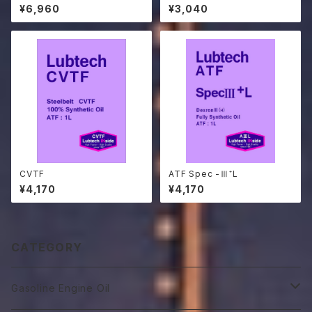
¥6,960
¥3,040
CVTF
ATF Spec -Ⅲ⁺L
¥4,170
¥4,170
CATEGORY
Gasoline Engine Oil