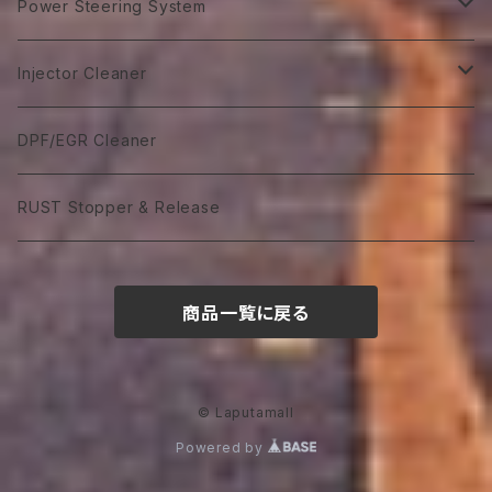
75番系
75番系
ATF Spec -Ⅲ⁺L
Extra Gear
Super 510
Super DX Coolant
Power Steering System
GTR 10W-40
GTA 5W-40
Excel 0W-20
ST 5W-40
140番系
VGX 0W-30
80番系
Classico 20W-40
80番系
90番系
80番系
80番系
75番系
ATF Spec -Ⅲ⁺X
Syn Gear 250
Sport 400
Coolish Energy
PSF type R
Injector Cleaner
GTR 5W-50
GTA 10W-40
Excel 0W-30
ST 10W-40
60W-75
VGX 5W-30
90番系
Classico 5W-50
90番系
120番系
85番系
90番系
80番系
85W-250
ATF Spec -Ⅲ⁺RSZ
Sport 300
Coolant Restore
PSF type Ｎ
M IC D
DPF/EGR Cleaner
GTR 10W-50
GTA 15W-40
Excel 0W-40
ST 5W-50
75W-90
VGX 0W-40
75W-90
Classico 10W-50
120番系
140番系
90番系
120番系
90番系
85W-250M
ATF Spec -Ⅵ
Coolant Leakstpper
M IC G
RUST Stopper & Release
GTR 15W-50
GTA 10W-50
Sport 0W-20
ST 10W-50
75W-120
VGX 5W-40
75W-120
Classico 15W-50
75W-90
250番系
120番系
140番系
120番系
CVTF
GTR 20W-50
GTA 15W-50
Sport 0W-30
ST 15W-50
85W-90
VGX 10W-40
75W-140
Classico 20W-50A
75W-120
商品一覧に戻る
75W-80
250番系
140番系
DCTF
GTR 10W-60
GTA 20W-50
Sport 0W-40
85W-140
VGX 5W-50
85W-140
Classico 20W-50B
75W-140
75W-90
DCTF Type R
ATF LVF
© Laputamall
GTR 20W-60
GTA 10W-60
85W-250
VGX 10W-50
Classico 20W-50C
75W-140
Powered by
DCTF Type S
ATF ULVF
GTR 25S