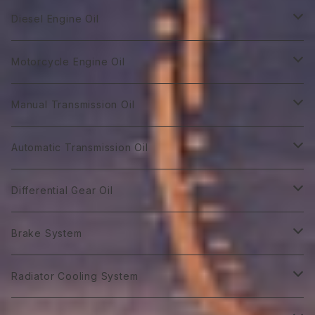
GT Racing
Diesel Engine Oil
GTR 0W-10
GT Autobahn
Diesel Power DL-1
Motorcycle Engine Oil
GTR 0Ｗ-20
GTA 0W-20
DL-1 0W-30
Hybrid Car Oil
Diesel Power DH-2
Biker 4T
Manual Transmission Oil
GTR 0W-30
GTA 5W-20
DL-1 5W-30
First 0W-10
DH-2 10W-30
Biker 4T Type R
Super Touring
Sports VGX SN EURO-8
Biker 2T
Racing Gear
Automatic Transmission Oil
GTR 5W-30
GTA 0W-30
DL-1 10W-40
First 0W-20
DH-2 15W-40
Biker 4T Type S
ST 0W-20
Euro C2 0W-30
Biker 2T Type R
75番系
Sports VGX
Sports VGX SN EURO-12
GT Gear
ATF Spec -Ⅰ
Differential Gear Oil
GTR 10W-30
GTA 5W-30
First 0W30
DH-2 20W-50 ＊
Biker 4T Type N
ST 0W-30
Euro C2 5W-30
Biker 2T Type S
80番系
VGX 0W-16
Euro C3 0W-30
60番系
Classico
Syn Gear
ATF Spec -Ⅱ
GT Gear
Brake System
GTR 0W-40
GTA 10W-30
First 0W-40
Biker 4T Type L
ST 5W-30
Euro C3 5W-40
Biker 2T Type N
90番系
VGX 0W-20
Euro C3 5W-30
70番系
Classico 10W-40
70番系
75番系
Extra Gear
ATF Spec -Ⅲ⁺
Syn Gear
Racing 650
Radiator Cooling System
GTR 5Ｗ-40
GTA 0W-40
Excel 0W-10
ST 0W-40
120番系
VGX 5W-20
Euro C3 5W-40
75番系
Classico 15W-40
75番系
80番系