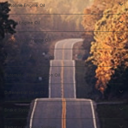
Gasoline Engine Oil
GT Racing
Diesel Engine Oil
GTR 0W-10
GT Autobahn
Diesel Power DL-1
Motorcycle Engine Oil
GTR 0Ｗ-20
GTA 0W-20
DL-1 0W-30
Hybrid Car Oil
Diesel Power DH-2
Biker 4T
Manual Transmission Oil
GTR 0W-30
GTA 5W-20
DL-1 5W-30
First 0W-10
DH-2 10W-30
Biker 4T Type R
Super Touring
Sports VGX SN EURO-8
Biker 2T
Racing Gear
Automatic Transmission Oil
GTR 5W-30
GTA 0W-30
DL-1 10W-40
First 0W-20
DH-2 15W-40
Biker 4T Type S
ST 0W-20
Euro C2 0W-30
Biker 2T Type R
75番系
Sports VGX
Sports VGX SN EURO-12
GT Gear
ATF Spec -Ⅰ
Differential Gear Oil
GTR 10W-30
GTA 5W-30
First 0W30
DH-2 20W-50 ＊
Biker 4T Type N
ST 0W-30
Euro C2 5W-30
Biker 2T Type S
80番系
VGX 0W-16
Euro C3 0W-30
60番系
Classico
Syn Gear
ATF Spec -Ⅱ
GT Gear
Brake System
GTR 0W-40
GTA 10W-30
First 0W-40
Biker 4T Type L
ST 5W-30
Euro C3 5W-40
Biker 2T Type N
90番系
VGX 0W-20
Euro C3 5W-30
70番系
Classico 10W-40
70番系
75番系
Extra Gear
ATF Spec -Ⅲ⁺
Syn Gear
Racing 650
Radiator Cooling System