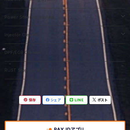
GTR 5Ｗ-40
GTA 0W-40
Excel 0W-10
ST 0W-40
120番系
VGX 5W-20
Euro C3 5W-40
75番系
Classico 15W-40
75番系
80番系
75番系
75番系
ATF Spec -Ⅲ⁺L
Extra Gear
Super 510
Super DX Coolant
Power Steering System
GTR 10W-40
GTA 5W-40
Excel 0W-20
ST 5W-40
140番系
VGX 0W-30
80番系
Classico 20W-40
80番系
90番系
80番系
80番系
75番系
ATF Spec -Ⅲ⁺X
Syn Gear 250
Sport 400
Coolish Energy
PSF type R
Injector Cleaner
GTR 5W-50
GTA 10W-40
Excel 0W-30
ST 10W-40
60W-75
VGX 5W-30
90番系
Classico 5W-50
90番系
120番系
85番系
90番系
80番系
85W-250
ATF Spec -Ⅲ⁺RSZ
Sport 300
Coolant Restore
PSF type Ｎ
M IC D
DPF/EGR Cleaner
GTR 10W-50
GTA 15W-40
Excel 0W-40
ST 5W-50
75W-90
VGX 0W-40
75W-90
Classico 10W-50
120番系
140番系
90番系
120番系
90番系
85W-250M
ATF Spec -Ⅵ
Coolant Leakstpper
M IC G
RUST Stopper & Release
GTR 15W-50
GTA 10W-50
Sport 0W-20
ST 10W-50
75W-120
VGX 5W-40
75W-120
Classico 15W-50
75W-90
250番系
120番系
140番系
120番系
CVTF
GTR 20W-50
GTA 15W-50
Sport 0W-30
ST 15W-50
85W-90
VGX 10W-40
75W-140
Classico 20W-50A
75W-120
75W-80
250番系
140番系
保存
シェア
LINE
ポスト
DCTF
GTR 10W-60
GTA 20W-50
Sport 0W-40
85W-140
VGX 5W-50
85W-140
Classico 20W-50B
75W-140
75W-90
DCTF Type R
ATF LVF
GTR 20W-60
GTA 10W-60
85W-250
PAY IDアプリ
VGX 10W-50