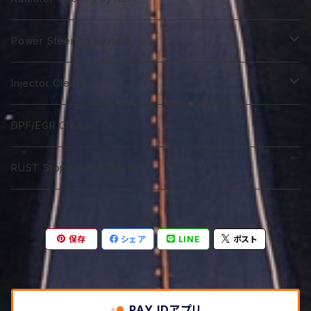
GTR 5Ｗ-40
GTA 0W-40
Excel 0W-10
ST 0W-40
120番系
VGX 5W-20
Euro C3 5W-40
75番系
Classico 15W-40
75番系
80番系
75番系
75番系
ATF Spec -Ⅲ⁺L
Extra Gear
Super 510
Super DX Coolant
Power Steering System
GTR 10W-40
GTA 5W-40
Excel 0W-20
ST 5W-40
140番系
VGX 0W-30
80番系
Classico 20W-40
80番系
90番系
80番系
80番系
75番系
ATF Spec -Ⅲ⁺X
Syn Gear 250
Sport 400
Coolish Energy
PSF type R
Injector Cleaner
GTR 5W-50
GTA 10W-40
Excel 0W-30
ST 10W-40
60W-75
VGX 5W-30
90番系
Classico 5W-50
90番系
120番系
85番系
90番系
80番系
85W-250
ATF Spec -Ⅲ⁺RSZ
Sport 300
Coolant Restore
PSF type Ｎ
M IC D
DPF/EGR Cleaner
GTR 10W-50
GTA 15W-40
Excel 0W-40
ST 5W-50
75W-90
VGX 0W-40
75W-90
Classico 10W-50
120番系
140番系
90番系
120番系
90番系
85W-250M
ATF Spec -Ⅵ
Coolant Leakstpper
M IC G
RUST Stopper & Release
GTR 15W-50
GTA 10W-50
Sport 0W-20
ST 10W-50
75W-120
VGX 5W-40
75W-120
Classico 15W-50
75W-90
250番系
120番系
140番系
120番系
CVTF
GTR 20W-50
GTA 15W-50
Sport 0W-30
ST 15W-50
85W-90
VGX 10W-40
75W-140
Classico 20W-50A
75W-120
75W-80
250番系
140番系
保存
シェア
LINE
ポスト
DCTF
GTR 10W-60
GTA 20W-50
Sport 0W-40
85W-140
VGX 5W-50
85W-140
Classico 20W-50B
75W-140
75W-90
DCTF Type R
ATF LVF
GTR 20W-60
GTA 10W-60
85W-250
PAY IDアプリ
VGX 10W-50