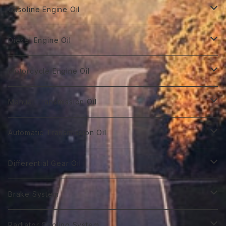
Gasoline Engine Oil
GT Racing
Diesel Engine Oil
GTR 0W-10
GT Autobahn
Diesel Power DL-1
Motorcycle Engine Oil
GTR 0Ｗ-20
GTA 0W-20
DL-1 0W-30
Hybrid Car Oil
Diesel Power DH-2
Biker 4T
Manual Transmission Oil
GTR 0W-30
GTA 5W-20
DL-1 5W-30
First 0W-10
DH-2 10W-30
Biker 4T Type R
Super Touring
Sports VGX SN EURO-8
Biker 2T
Racing Gear
Automatic Transmission Oil
GTR 5W-30
GTA 0W-30
DL-1 10W-40
First 0W-20
DH-2 15W-40
Biker 4T Type S
ST 0W-20
Euro C2 0W-30
Biker 2T Type R
75番系
Sports VGX
Sports VGX SN EURO-12
GT Gear
ATF Spec -Ⅰ
Differential Gear Oil
GTR 10W-30
GTA 5W-30
First 0W30
DH-2 20W-50 ＊
Biker 4T Type N
ST 0W-30
Euro C2 5W-30
Biker 2T Type S
80番系
VGX 0W-16
Euro C3 0W-30
60番系
Classico
Syn Gear
ATF Spec -Ⅱ
GT Gear
Brake System
GTR 0W-40
GTA 10W-30
First 0W-40
Biker 4T Type L
ST 5W-30
Euro C3 5W-40
Biker 2T Type N
90番系
VGX 0W-20
Euro C3 5W-30
70番系
Classico 10W-40
70番系
75番系
Extra Gear
ATF Spec -Ⅲ⁺
Syn Gear
Racing 650
Radiator Cooling System