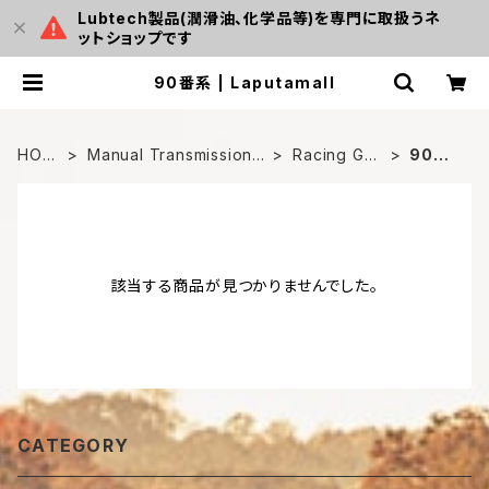
Lubtech製品(潤滑油、化学品等)を専門に取扱うネ
ットショップです
90番系 | Laputamall
HOM
Manual Transmission
Racing Gea
90番
E
Oil
r
系
該当する商品が見つかりませんでした。
CATEGORY