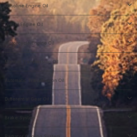
Gasoline Engine Oil
GT Racing
Diesel Engine Oil
GTR 0W-10
GT Autobahn
Diesel Power DL-1
Motorcycle Engine Oil
GTR 0Ｗ-20
GTA 0W-20
DL-1 0W-30
Hybrid Car Oil
Diesel Power DH-2
Biker 4T
Manual Transmission Oil
GTR 0W-30
GTA 5W-20
DL-1 5W-30
First 0W-10
DH-2 10W-30
Biker 4T Type R
Super Touring
Sports VGX SN EURO-8
Biker 2T
Racing Gear
Automatic Transmission Oil
GTR 5W-30
GTA 0W-30
DL-1 10W-40
First 0W-20
DH-2 15W-40
Biker 4T Type S
ST 0W-20
Euro C2 0W-30
Biker 2T Type R
75番系
Sports VGX
Sports VGX SN EURO-12
GT Gear
ATF Spec -Ⅰ
Differential Gear Oil
GTR 10W-30
GTA 5W-30
First 0W30
DH-2 20W-50 ＊
Biker 4T Type N
ST 0W-30
Euro C2 5W-30
Biker 2T Type S
80番系
VGX 0W-16
Euro C3 0W-30
60番系
Classico
Syn Gear
ATF Spec -Ⅱ
GT Gear
Brake System
GTR 0W-40
GTA 10W-30
First 0W-40
Biker 4T Type L
ST 5W-30
Euro C3 5W-40
Biker 2T Type N
90番系
VGX 0W-20
Euro C3 5W-30
70番系
Classico 10W-40
70番系
75番系
Extra Gear
ATF Spec -Ⅲ⁺
Syn Gear
Racing 650
Radiator Cooling System