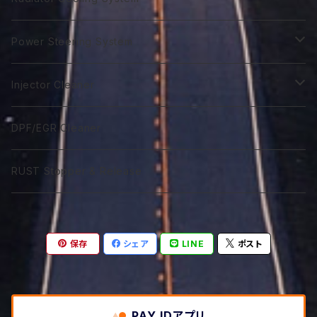
GTR 5Ｗ-40
GTA 0W-40
Excel 0W-10
ST 0W-40
120番系
VGX 5W-20
Euro C3 5W-40
75番系
Classico 15W-40
75番系
80番系
75番系
75番系
ATF Spec -Ⅲ⁺L
Extra Gear
Super 510
Super DX Coolant
Power Steering System
GTR 10W-40
GTA 5W-40
Excel 0W-20
ST 5W-40
140番系
VGX 0W-30
80番系
Classico 20W-40
80番系
90番系
80番系
80番系
75番系
ATF Spec -Ⅲ⁺X
Syn Gear 250
Sport 400
Coolish Energy
PSF type R
Injector Cleaner
GTR 5W-50
GTA 10W-40
Excel 0W-30
ST 10W-40
60W-75
VGX 5W-30
90番系
Classico 5W-50
90番系
120番系
85番系
90番系
80番系
85W-250
ATF Spec -Ⅲ⁺RSZ
Sport 300
Coolant Restore
PSF type Ｎ
M IC D
DPF/EGR Cleaner
GTR 10W-50
GTA 15W-40
Excel 0W-40
ST 5W-50
75W-90
VGX 0W-40
75W-90
Classico 10W-50
120番系
140番系
90番系
120番系
90番系
85W-250M
ATF Spec -Ⅵ
Coolant Leakstpper
M IC G
RUST Stopper & Release
GTR 15W-50
GTA 10W-50
Sport 0W-20
ST 10W-50
75W-120
VGX 5W-40
75W-120
Classico 15W-50
75W-90
250番系
120番系
140番系
120番系
CVTF
GTR 20W-50
GTA 15W-50
Sport 0W-30
ST 15W-50
85W-90
VGX 10W-40
75W-140
Classico 20W-50A
75W-120
75W-80
250番系
140番系
保存
シェア
LINE
ポスト
DCTF
GTR 10W-60
GTA 20W-50
Sport 0W-40
85W-140
VGX 5W-50
85W-140
Classico 20W-50B
75W-140
75W-90
DCTF Type R
ATF LVF
GTR 20W-60
GTA 10W-60
85W-250
PAY IDアプリ
VGX 10W-50