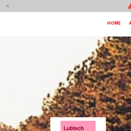
HOME
HOME
Gasoline Engine Oil
GT Ra