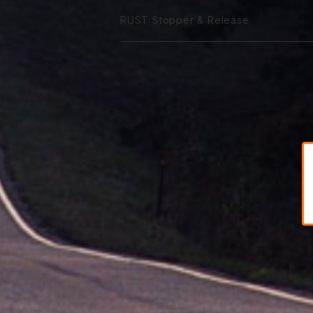
ST 5W-50
75W-90
VGX 0W-40
75W-90
Classico 10W-50
120番系
140番系
90番系
120番系
90番系
85W-250M
ATF Spec -Ⅵ
Coolant Leakstpper
M IC G
RUST Stopper & Release
GTR 15W-50
GTA 10W-50
Sport 0W-20
ST 10W-50
75W-120
VGX 5W-40
75W-120
Classico 15W-50
75W-90
250番系
120番系
140番系
120番系
CVTF
GTR 20W-50
GTA 15W-50
Sport 0W-30
ST 15W-50
85W-90
VGX 10W-40
75W-140
Classico 20W-50A
75W-120
75W-80
250番系
140番系
DCTF
GTR 10W-60
GTA 20W-50
Sport 0W-40
85W-140
VGX 5W-50
85W-140
Classico 20W-50B
75W-140
75W-90
DCTF Type R
ATF LVF
GTR 20W-60
GTA 10W-60
85W-250
VGX 10W-50
Classico 20W-50C
75W-140
DCTF Type S
ATF ULVF
GTR 25S
VGX 10W-60
Classico 30SM
80W-90
DCTF Type N
ATF ZF Special
VGX 10W-30
Classico 40SM
85W-140
ATF & CVTF 互換表
Classico 50SM
90W-120