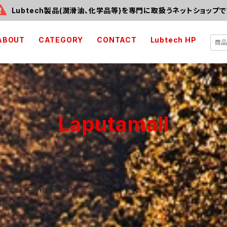
Lubtech製品(潤滑油、化学品等)を専門に取扱うネットショップで
ABOUT
CATEGORY
CONTACT
Lubtech HP
Laputamall
cing
GTR 5W-50