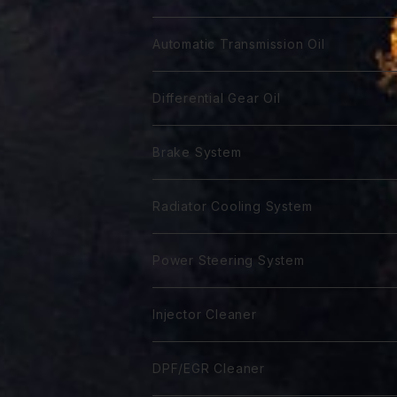
GTR 0W-30
GTA 5W-20
DL-1 5W-30
First 0W-10
DH-2 10W-30
Biker 4T Type R
Super Touring
Sports VGX SN EURO-8
Biker 2T
Racing Gear
Automatic Transmission Oil
GTR 5W-30
GTA 0W-30
DL-1 10W-40
First 0W-20
DH-2 15W-40
Biker 4T Type S
ST 0W-20
Euro C2 0W-30
Biker 2T Type R
75番系
Sports VGX
Sports VGX SN EURO-12
GT Gear
ATF Spec -Ⅰ
Differential Gear Oil
GTR 10W-30
GTA 5W-30
First 0W30
DH-2 20W-50 ＊
Biker 4T Type N
ST 0W-30
Euro C2 5W-30
Biker 2T Type S
80番系
VGX 0W-16
Euro C3 0W-30
60番系
Classico
Syn Gear
ATF Spec -Ⅱ
GT Gear
Brake System
GTR 0W-40
GTA 10W-30
First 0W-40
Biker 4T Type L
ST 5W-30
Euro C3 5W-40
Biker 2T Type N
90番系
VGX 0W-20
Euro C3 5W-30
70番系
Classico 10W-40
70番系
75番系
Extra Gear
ATF Spec -Ⅲ⁺
Syn Gear
Racing 650
Radiator Cooling System
GTR 5Ｗ-40
GTA 0W-40
Excel 0W-10
ST 0W-40
120番系
VGX 5W-20
Euro C3 5W-40
75番系
Classico 15W-40
75番系
80番系
75番系
75番系
ATF Spec -Ⅲ⁺L
Extra Gear
Super 510
Super DX Coolant
Power Steering System
GTR 10W-40
GTA 5W-40
Excel 0W-20
ST 5W-40
140番系
VGX 0W-30
80番系
Classico 20W-40
80番系
90番系
80番系
80番系
75番系
ATF Spec -Ⅲ⁺X
Syn Gear 250
Sport 400
Coolish Energy
PSF type R
Injector Cleaner
GTR 5W-50
GTA 10W-40
Excel 0W-30
ST 10W-40
60W-75
VGX 5W-30
90番系
Classico 5W-50
90番系
120番系
85番系
90番系
80番系
85W-250
ATF Spec -Ⅲ⁺RSZ
Sport 300
Coolant Restore
PSF type Ｎ
M IC D
DPF/EGR Cleaner
GTR 10W-50
GTA 15W-40
Excel 0W-40