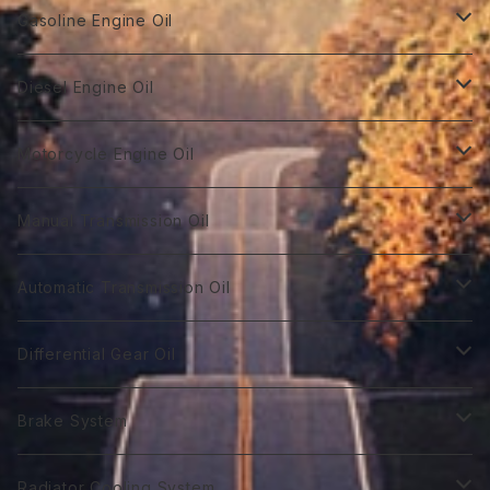
Gasoline Engine Oil
GT Racing
Diesel Engine Oil
GTR 0W-10
GT Autobahn
Diesel Power DL-1
Motorcycle Engine Oil
GTR 0Ｗ-20
GTA 0W-20
DL-1 0W-30
Hybrid Car Oil
Diesel Power DH-2
Biker 4T
Manual Transmission Oil
GTR 0W-30
GTA 5W-20
DL-1 5W-30
First 0W-10
DH-2 10W-30
Biker 4T Type R
Super Touring
Sports VGX SN EURO-8
Biker 2T
Racing Gear
Automatic Transmission Oil
GTR 5W-30
GTA 0W-30
DL-1 10W-40
First 0W-20
DH-2 15W-40
Biker 4T Type S
ST 0W-20
Euro C2 0W-30
Biker 2T Type R
75番系
Sports VGX
Sports VGX SN EURO-12
GT Gear
ATF Spec -Ⅰ
Differential Gear Oil
GTR 10W-30
GTA 5W-30
First 0W30
DH-2 20W-50 ＊
Biker 4T Type N
ST 0W-30
Euro C2 5W-30
Biker 2T Type S
80番系
VGX 0W-16
Euro C3 0W-30
60番系
Classico
Syn Gear
ATF Spec -Ⅱ
GT Gear
Brake System
GTR 0W-40
GTA 10W-30
First 0W-40
Biker 4T Type L
ST 5W-30
Euro C3 5W-40
Biker 2T Type N
90番系
VGX 0W-20
Euro C3 5W-30
70番系
Classico 10W-40
70番系
75番系
Extra Gear
ATF Spec -Ⅲ⁺
Syn Gear
Racing 650
Radiator Cooling System