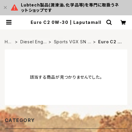
Lubtech製品(潤滑油、化学品等)を専門に取扱うネ
ットショップです
Euro C2 0W-30 | Laputamall
HO
Diesel Engin
Sports VGX SN E
Euro C2 0
ME
e Oil
URO-8
W-30
該当する商品が見つかりませんでした。
CATEGORY