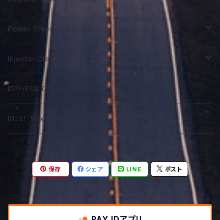
GTR 5Ｗ-40
GTA 0W-40
Excel 0W-10
ST 0W-40
120番系
VGX 5W-20
Euro C3 5W-40
75番系
Classico 15W-40
75番系
80番系
75番系
75番系
ATF Spec -Ⅲ⁺L
Extra Gear
Super 510
Super DX Coolant
Power Steering System
GTR 10W-40
GTA 5W-40
Excel 0W-20
ST 5W-40
140番系
VGX 0W-30
80番系
Classico 20W-40
80番系
90番系
80番系
80番系
75番系
ATF Spec -Ⅲ⁺X
Syn Gear 250
Sport 400
Coolish Energy
PSF type R
Injector Cleaner
GTR 5W-50
GTA 10W-40
Excel 0W-30
ST 10W-40
60W-75
VGX 5W-30
90番系
Classico 5W-50
90番系
120番系
85番系
90番系
80番系
85W-250
ATF Spec -Ⅲ⁺RSZ
Sport 300
Coolant Restore
PSF type Ｎ
M IC D
DPF/EGR Cleaner
GTR 10W-50
GTA 15W-40
Excel 0W-40
ST 5W-50
75W-90
VGX 0W-40
75W-90
Classico 10W-50
120番系
140番系
90番系
120番系
90番系
85W-250M
ATF Spec -Ⅵ
Coolant Leakstpper
M IC G
RUST Stopper & Release
GTR 15W-50
GTA 10W-50
Sport 0W-20
ST 10W-50
75W-120
VGX 5W-40
75W-120
Classico 15W-50
75W-90
250番系
120番系
140番系
120番系
CVTF
GTR 20W-50
GTA 15W-50
Sport 0W-30
ST 15W-50
85W-90
VGX 10W-40
75W-140
Classico 20W-50A
75W-120
75W-80
250番系
140番系
保存
シェア
LINE
ポスト
DCTF
GTR 10W-60
GTA 20W-50
Sport 0W-40
85W-140
VGX 5W-50
85W-140
Classico 20W-50B
75W-140
75W-90
DCTF Type R
ATF LVF
GTR 20W-60
GTA 10W-60
85W-250
PAY IDアプリ
VGX 10W-50