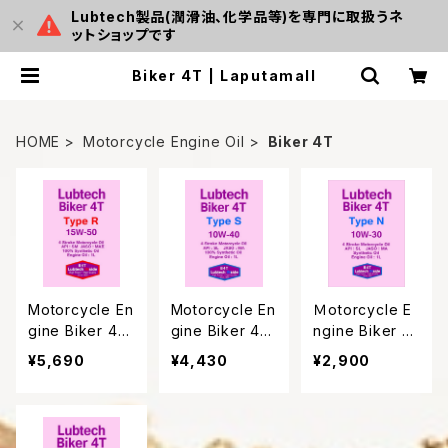
Lubtech製品(潤滑油、化学品等)を専門に取扱うネ
ットショップです
Biker 4T | Laputamall
HOME
Motorcycle Engine Oil
Biker 4T
Motorcycle En
Motorcycle En
Ｍotorcycle E
gine Biker 4T
gine Biker 4T
ngine Biker 4
Type R
Type S
T Type Ｎ
¥5,690
¥4,430
¥2,900