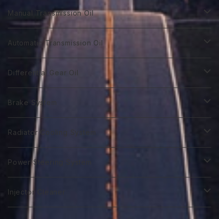
GTR 0Ｗ-20
GTA 0W-20
DL-1 0W-30
Hybrid Car Oil
Diesel Power DH-2
Biker 4T
Manual Transmission Oil
GTR 0W-30
GTA 5W-20
DL-1 5W-30
First 0W-10
DH-2 10W-30
Biker 4T Type R
Super Touring
Sports VGX SN EURO-8
Biker 2T
Racing Gear
Automatic Transmission Oil
GTR 5W-30
GTA 0W-30
DL-1 10W-40
First 0W-20
DH-2 15W-40
Biker 4T Type S
ST 0W-20
Euro C2 0W-30
Biker 2T Type R
75番系
Sports VGX
Sports VGX SN EURO-12
GT Gear
ATF Spec -Ⅰ
Differential Gear Oil
GTR 10W-30
GTA 5W-30
First 0W30
DH-2 20W-50 ＊
Biker 4T Type N
ST 0W-30
Euro C2 5W-30
Biker 2T Type S
80番系
VGX 0W-16
Euro C3 0W-30
60番系
Classico
Syn Gear
ATF Spec -Ⅱ
GT Gear
Brake System
GTR 0W-40
GTA 10W-30
First 0W-40
Biker 4T Type L
ST 5W-30
Euro C3 5W-40
Biker 2T Type N
90番系
VGX 0W-20
Euro C3 5W-30
70番系
Classico 10W-40
70番系
75番系
Extra Gear
ATF Spec -Ⅲ⁺
Syn Gear
Racing 650
Radiator Cooling System
GTR 5Ｗ-40
GTA 0W-40
Excel 0W-10
ST 0W-40
120番系
VGX 5W-20
Euro C3 5W-40
75番系
Classico 15W-40
75番系
80番系
75番系
75番系
ATF Spec -Ⅲ⁺L
Extra Gear
Super 510
Super DX Coolant
Power Steering System
GTR 10W-40
GTA 5W-40
Excel 0W-20
ST 5W-40
140番系
VGX 0W-30
80番系
Classico 20W-40
80番系
90番系
80番系
80番系
75番系
ATF Spec -Ⅲ⁺X
Syn Gear 250
Sport 400
Coolish Energy
PSF type R
Injector Cleaner
GTR 5W-50
GTA 10W-40
Excel 0W-30
ST 10W-40
60W-75
VGX 5W-30
90番系
Classico 5W-50
90番系
120番系
85番系
90番系
80番系