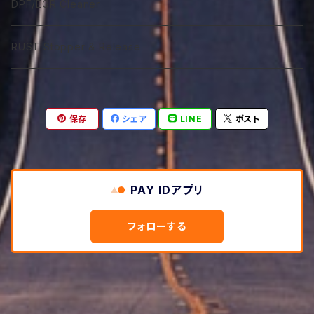
85W-250
ATF Spec -Ⅲ⁺RSZ
Sport 300
Coolant Restore
PSF type Ｎ
M IC D
DPF/EGR Cleaner
GTR 10W-50
GTA 15W-40
Excel 0W-40
ST 5W-50
75W-90
VGX 0W-40
75W-90
Classico 10W-50
120番系
140番系
90番系
120番系
90番系
85W-250M
ATF Spec -Ⅵ
Coolant Leakstpper
M IC G
RUST Stopper & Release
GTR 15W-50
GTA 10W-50
Sport 0W-20
ST 10W-50
75W-120
VGX 5W-40
75W-120
Classico 15W-50
75W-90
250番系
120番系
140番系
120番系
CVTF
GTR 20W-50
GTA 15W-50
Sport 0W-30
ST 15W-50
85W-90
VGX 10W-40
75W-140
Classico 20W-50A
75W-120
75W-80
250番系
140番系
保存
シェア
LINE
ポスト
DCTF
GTR 10W-60
GTA 20W-50
Sport 0W-40
85W-140
VGX 5W-50
85W-140
Classico 20W-50B
75W-140
75W-90
DCTF Type R
ATF LVF
GTR 20W-60
GTA 10W-60
85W-250
PAY IDアプリ
VGX 10W-50
Classico 20W-50C
75W-140
DCTF Type S
ATF ULVF
GTR 25S
フォローする
VGX 10W-60
Classico 30SM
80W-90
DCTF Type N
ATF ZF Special
VGX 10W-30
Classico 40SM
85W-140
ATF & CVTF 互換表
Classico 50SM