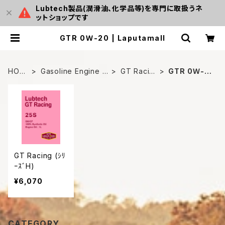
Lubtech製品(潤滑油、化学品等)を専門に取扱うネ
ットショップです
GTR 0Ｗ-20 | Laputamall
HOM
Gasoline Engine O
GT Racin
GTR 0Ｗ-2
E
il
g
0
GT Racing (ｼﾘ
ｰｽﾞH)
¥6,070
CATEGORY