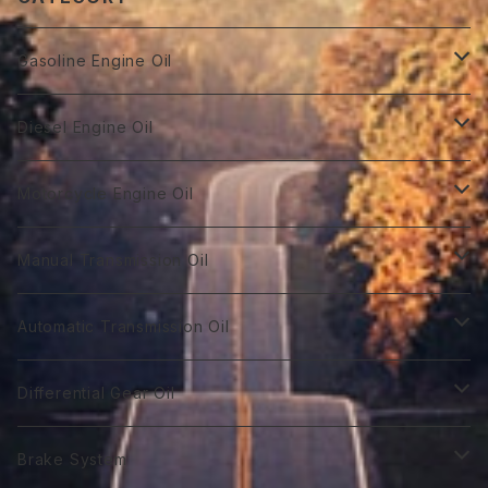
Gasoline Engine Oil
GT Racing
Diesel Engine Oil
GTR 0W-10
GT Autobahn
Diesel Power DL-1
Motorcycle Engine Oil
GTR 0Ｗ-20
GTA 0W-20
DL-1 0W-30
Hybrid Car Oil
Diesel Power DH-2
Biker 4T
Manual Transmission Oil
GTR 0W-30
GTA 5W-20
DL-1 5W-30
First 0W-10
DH-2 10W-30
Biker 4T Type R
Super Touring
Sports VGX SN EURO-8
Biker 2T
Racing Gear
Automatic Transmission Oil
GTR 5W-30
GTA 0W-30
DL-1 10W-40
First 0W-20
DH-2 15W-40
Biker 4T Type S
ST 0W-20
Euro C2 0W-30
Biker 2T Type R
75番系
Sports VGX
Sports VGX SN EURO-12
GT Gear
ATF Spec -Ⅰ
Differential Gear Oil
GTR 10W-30
GTA 5W-30
First 0W30
DH-2 20W-50 ＊
Biker 4T Type N
ST 0W-30
Euro C2 5W-30
Biker 2T Type S
80番系
VGX 0W-16
Euro C3 0W-30
60番系
Classico
Syn Gear
ATF Spec -Ⅱ
GT Gear
Brake System