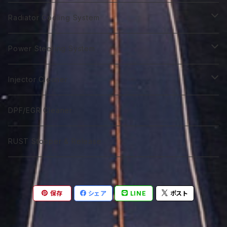
GTR 0W-40
GTA 10W-30
First 0W-40
Biker 4T Type L
ST 5W-30
Euro C3 5W-40
Biker 2T Type N
90番系
VGX 0W-20
Euro C3 5W-30
70番系
Classico 10W-40
70番系
75番系
Extra Gear
ATF Spec -Ⅲ⁺
Syn Gear
Racing 650
Radiator Cooling System
GTR 5Ｗ-40
GTA 0W-40
Excel 0W-10
ST 0W-40
120番系
VGX 5W-20
Euro C3 5W-40
75番系
Classico 15W-40
75番系
80番系
75番系
75番系
ATF Spec -Ⅲ⁺L
Extra Gear
Super 510
Super DX Coolant
Power Steering System
GTR 10W-40
GTA 5W-40
Excel 0W-20
ST 5W-40
140番系
VGX 0W-30
80番系
Classico 20W-40
80番系
90番系
80番系
80番系
75番系
ATF Spec -Ⅲ⁺X
Syn Gear 250
Sport 400
Coolish Energy
PSF type R
Injector Cleaner
GTR 5W-50
GTA 10W-40
Excel 0W-30
ST 10W-40
60W-75
VGX 5W-30
90番系
Classico 5W-50
90番系
120番系
85番系
90番系
80番系
85W-250
ATF Spec -Ⅲ⁺RSZ
Sport 300
Coolant Restore
PSF type Ｎ
M IC D
DPF/EGR Cleaner
GTR 10W-50
GTA 15W-40
Excel 0W-40
ST 5W-50
75W-90
VGX 0W-40
75W-90
Classico 10W-50
120番系
140番系
90番系
120番系
90番系
85W-250M
ATF Spec -Ⅵ
Coolant Leakstpper
M IC G
RUST Stopper & Release
GTR 15W-50
GTA 10W-50
Sport 0W-20
ST 10W-50
75W-120
VGX 5W-40
75W-120
Classico 15W-50
75W-90
250番系
120番系
140番系
120番系
CVTF
GTR 20W-50
GTA 15W-50
Sport 0W-30
ST 15W-50
85W-90
VGX 10W-40
75W-140
Classico 20W-50A
75W-120
75W-80
250番系
140番系
保存
シェア
LINE
ポスト
DCTF
GTR 10W-60
GTA 20W-50
Sport 0W-40
85W-140
VGX 5W-50
85W-140
Classico 20W-50B
75W-140
75W-90