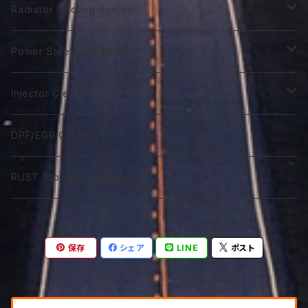
ST 5W-30
Euro C3 5W-40
Biker 2T Type N
90番系
VGX 0W-20
Euro C3 5W-30
70番系
Classico 10W-40
70番系
75番系
Extra Gear
ATF Spec -Ⅲ⁺
Syn Gear
Racing 650
Radiator Cooling System
GTR 5Ｗ-40
GTA 0W-40
Excel 0W-10
ST 0W-40
120番系
VGX 5W-20
Euro C3 5W-40
75番系
Classico 15W-40
75番系
80番系
75番系
75番系
ATF Spec -Ⅲ⁺L
Extra Gear
Super 510
Super DX Coolant
Power Steering System
GTR 10W-40
GTA 5W-40
Excel 0W-20
ST 5W-40
140番系
VGX 0W-30
80番系
Classico 20W-40
80番系
90番系
80番系
80番系
75番系
ATF Spec -Ⅲ⁺X
Syn Gear 250
Sport 400
Coolish Energy
PSF type R
Injector Cleaner
GTR 5W-50
GTA 10W-40
Excel 0W-30
ST 10W-40
60W-75
VGX 5W-30
90番系
Classico 5W-50
90番系
120番系
85番系
90番系
80番系
85W-250
ATF Spec -Ⅲ⁺RSZ
Sport 300
Coolant Restore
PSF type Ｎ
M IC D
DPF/EGR Cleaner
GTR 10W-50
GTA 15W-40
Excel 0W-40
ST 5W-50
75W-90
VGX 0W-40
75W-90
Classico 10W-50
120番系
140番系
90番系
120番系
90番系
85W-250M
ATF Spec -Ⅵ
Coolant Leakstpper
M IC G
RUST Stopper & Release
GTR 15W-50
GTA 10W-50
Sport 0W-20
ST 10W-50
75W-120
VGX 5W-40
75W-120
Classico 15W-50
75W-90
250番系
120番系
140番系
120番系
CVTF
GTR 20W-50
GTA 15W-50
Sport 0W-30
ST 15W-50
85W-90
VGX 10W-40
75W-140
Classico 20W-50A
75W-120
75W-80
250番系
140番系
保存
シェア
LINE
ポスト
DCTF
GTR 10W-60
GTA 20W-50
Sport 0W-40
85W-140
VGX 5W-50
85W-140
Classico 20W-50B
75W-140
75W-90
DCTF Type R
ATF LVF
GTR 20W-60