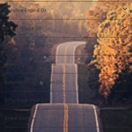
Gasoline Engine Oil
GT Racing
Diesel Engine Oil
GTR 0W-10
GT Autobahn
Diesel Power DL-1
Motorcycle Engine Oil
GTR 0Ｗ-20
GTA 0W-20
DL-1 0W-30
Hybrid Car Oil
Diesel Power DH-2
Biker 4T
Manual Transmission Oil
GTR 0W-30
GTA 5W-20
DL-1 5W-30
First 0W-10
DH-2 10W-30
Biker 4T Type R
Super Touring
Sports VGX SN EURO-8
Biker 2T
Racing Gear
Automatic Transmission Oil
GTR 5W-30
GTA 0W-30
DL-1 10W-40
First 0W-20
DH-2 15W-40
Biker 4T Type S
ST 0W-20
Euro C2 0W-30
Biker 2T Type R
75番系
Sports VGX
Sports VGX SN EURO-12
GT Gear
ATF Spec -Ⅰ
Differential Gear Oil
GTR 10W-30
GTA 5W-30
First 0W30
DH-2 20W-50 ＊
Biker 4T Type N
ST 0W-30
Euro C2 5W-30
Biker 2T Type S
80番系
VGX 0W-16
Euro C3 0W-30
60番系
Classico
Syn Gear
ATF Spec -Ⅱ
GT Gear
Brake System
GTR 0W-40
GTA 10W-30
First 0W-40
Biker 4T Type L