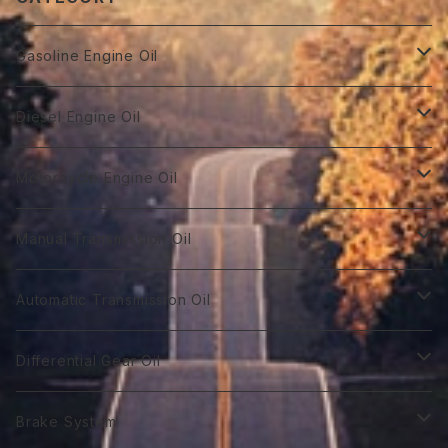
Gasoline Engine Oil
GT Racing
Diesel Engine Oil
GTR 0W-10
GT Autobahn
Diesel Power DL-1
Motorcycle Engine Oil
GTR 0Ｗ-20
GTA 0W-20
DL-1 0W-30
Hybrid Car Oil
Diesel Power DH-2
Biker 4T
Manual Transmission Oil
GTR 0W-30
GTA 5W-20
DL-1 5W-30
First 0W-10
DH-2 10W-30
Biker 4T Type R
Super Touring
Sports VGX SN EURO-8
Biker 2T
Racing Gear
Automatic Transmission Oil
GTR 5W-30
GTA 0W-30
DL-1 10W-40
First 0W-20
DH-2 15W-40
Biker 4T Type S
ST 0W-20
Euro C2 0W-30
Biker 2T Type R
75番系
Sports VGX
Sports VGX SN EURO-12
GT Gear
ATF Spec -Ⅰ
Differential Gear Oil
GTR 10W-30
GTA 5W-30
First 0W30
DH-2 20W-50 ＊
Biker 4T Type N
ST 0W-30
Euro C2 5W-30
Biker 2T Type S
80番系
VGX 0W-16
Euro C3 0W-30
60番系
Classico
Syn Gear
ATF Spec -Ⅱ
GT Gear
Brake System