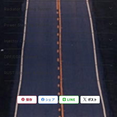
GTR 0W-40
GTA 10W-30
First 0W-40
Biker 4T Type L
ST 5W-30
Euro C3 5W-40
Biker 2T Type N
90番系
VGX 0W-20
Euro C3 5W-30
70番系
Classico 10W-40
70番系
75番系
Extra Gear
ATF Spec -Ⅲ⁺
Syn Gear
Racing 650
Radiator Cooling System
GTR 5Ｗ-40
GTA 0W-40
Excel 0W-10
ST 0W-40
120番系
VGX 5W-20
Euro C3 5W-40
75番系
Classico 15W-40
75番系
80番系
75番系
75番系
ATF Spec -Ⅲ⁺L
Extra Gear
Super 510
Super DX Coolant
Power Steering System
GTR 10W-40
GTA 5W-40
Excel 0W-20
ST 5W-40
140番系
VGX 0W-30
80番系
Classico 20W-40
80番系
90番系
80番系
80番系
75番系
ATF Spec -Ⅲ⁺X
Syn Gear 250
Sport 400
Coolish Energy
PSF type R
Injector Cleaner
GTR 5W-50
GTA 10W-40
Excel 0W-30
ST 10W-40
60W-75
VGX 5W-30
90番系
Classico 5W-50
90番系
120番系
85番系
90番系
80番系
85W-250
ATF Spec -Ⅲ⁺RSZ
Sport 300
Coolant Restore
PSF type Ｎ
M IC D
DPF/EGR Cleaner
GTR 10W-50
GTA 15W-40
Excel 0W-40
ST 5W-50
75W-90
VGX 0W-40
75W-90
Classico 10W-50
120番系
140番系
90番系
120番系
90番系
85W-250M
ATF Spec -Ⅵ
Coolant Leakstpper
M IC G
RUST Stopper & Release
GTR 15W-50
GTA 10W-50
Sport 0W-20
ST 10W-50
75W-120
VGX 5W-40
75W-120
Classico 15W-50
75W-90
250番系
120番系
140番系
120番系
CVTF
GTR 20W-50
GTA 15W-50
Sport 0W-30
ST 15W-50
85W-90
VGX 10W-40
75W-140
Classico 20W-50A
75W-120
75W-80
250番系
140番系
保存
シェア
LINE
ポスト
DCTF
GTR 10W-60
GTA 20W-50
Sport 0W-40
85W-140
VGX 5W-50
85W-140
Classico 20W-50B
75W-140
75W-90