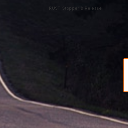
ST 5W-50
75W-90
VGX 0W-40
75W-90
Classico 10W-50
120番系
140番系
90番系
120番系
90番系
85W-250M
ATF Spec -Ⅵ
Coolant Leakstpper
M IC G
RUST Stopper & Release
GTR 15W-50
GTA 10W-50
Sport 0W-20
ST 10W-50
75W-120
VGX 5W-40
75W-120
Classico 15W-50
75W-90
250番系
120番系
140番系
120番系
CVTF
GTR 20W-50
GTA 15W-50
Sport 0W-30
ST 15W-50
85W-90
VGX 10W-40
75W-140
Classico 20W-50A
75W-120
75W-80
250番系
140番系
DCTF
GTR 10W-60
GTA 20W-50
Sport 0W-40
85W-140
VGX 5W-50
85W-140
Classico 20W-50B
75W-140
75W-90
DCTF Type R
ATF LVF
GTR 20W-60
GTA 10W-60
85W-250
VGX 10W-50
Classico 20W-50C
75W-140
DCTF Type S
ATF ULVF
GTR 25S
VGX 10W-60
Classico 30SM
80W-90
DCTF Type N
ATF ZF Special
VGX 10W-30
Classico 40SM
85W-140
ATF & CVTF 互換表
Classico 50SM
90W-120