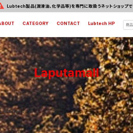
Lubtech製品(潤滑油、化学品等)を専門に取扱うネットショップで
ABOUT
CATEGORY
CONTACT
Lubtech HP
Laputamall
ATF Spec -Ⅵ