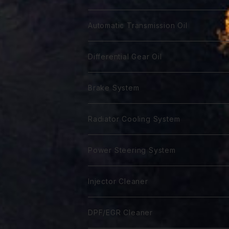
GTR 0W-30
GTA 5W-20
DL-1 5W-30
First 0W-10
DH-2 10W-30
Biker 4T Type R
Super Touring
Sports VGX SN EURO-8
Biker 2T
Racing Gear
Automatic Transmission Oil
GTR 5W-30
GTA 0W-30
DL-1 10W-40
First 0W-20
DH-2 15W-40
Biker 4T Type S
ST 0W-20
Euro C2 0W-30
Biker 2T Type R
75番系
Sports VGX
Sports VGX SN EURO-12
GT Gear
ATF Spec -Ⅰ
Differential Gear Oil
GTR 10W-30
GTA 5W-30
First 0W30
DH-2 20W-50 ＊
Biker 4T Type N
ST 0W-30
Euro C2 5W-30
Biker 2T Type S
80番系
VGX 0W-16
Euro C3 0W-30
60番系
Classico
Syn Gear
ATF Spec -Ⅱ
GT Gear
Brake System
GTR 0W-40
GTA 10W-30
First 0W-40
Biker 4T Type L
ST 5W-30
Euro C3 5W-40
Biker 2T Type N
90番系
VGX 0W-20
Euro C3 5W-30
70番系
Classico 10W-40
70番系
75番系
Extra Gear
ATF Spec -Ⅲ⁺
Syn Gear
Racing 650
Radiator Cooling System
GTR 5Ｗ-40
GTA 0W-40
Excel 0W-10
ST 0W-40
120番系
VGX 5W-20
Euro C3 5W-40
75番系
Classico 15W-40
75番系
80番系
75番系
75番系
ATF Spec -Ⅲ⁺L
Extra Gear
Super 510
Super DX Coolant
Power Steering System
GTR 10W-40
GTA 5W-40
Excel 0W-20
ST 5W-40
140番系
VGX 0W-30
80番系
Classico 20W-40
80番系
90番系
80番系
80番系
75番系
ATF Spec -Ⅲ⁺X
Syn Gear 250
Sport 400
Coolish Energy
PSF type R
Injector Cleaner
GTR 5W-50
GTA 10W-40
Excel 0W-30
ST 10W-40
60W-75
VGX 5W-30
90番系
Classico 5W-50
90番系
120番系
85番系
90番系
80番系
85W-250
ATF Spec -Ⅲ⁺RSZ
Sport 300
Coolant Restore
PSF type Ｎ
M IC D
DPF/EGR Cleaner
GTR 10W-50
GTA 15W-40
Excel 0W-40